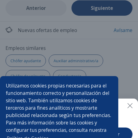
Anterior
Siguiente
Nuevas ofertas de empleo
Avísame
Empleos similares
Chófer ayudante
Auxiliar administrativo/a
Chófer de volquete
Conductor/a
Utilizamos cookies propias necesarias para el
Auxiliar de camioneta
Jefe/a de logística
funcionamiento correcto y personalización del
sitio web. También utilizamos cookies de
Repartidor/a
Auxiliar de ruta
terceros para fines analíticos y mostrarte
publicidad relacionada según tus preferencias.
Buscar es más fácil en la app
Para más información sobre las cookies y
Auxiliar de distribución
Chófer
Distribuidor/a
configurar tus preferencias, consulta nuestra
CT App
Abrir
Chófer de distribución
Chófer repartidor y mensajero