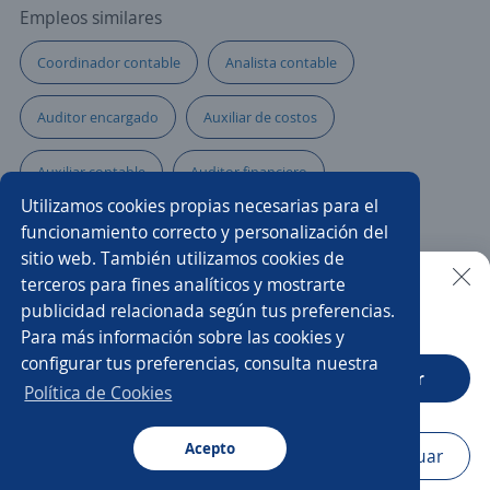
Empleos similares
Coordinador contable
Analista contable
Auditor encargado
Auxiliar de costos
Auxiliar contable
Auditor financiero
Utilizamos cookies propias necesarias para el
Asesores de servicio
Analista de cobranzas
funcionamiento correcto y personalización del
sitio web. También utilizamos cookies de
Gerente de impuestos
Pasante
terceros para fines analíticos y mostrarte
publicidad relacionada según tus preferencias.
Buscar es más fácil en la app
Para más información sobre las cookies y
Supervisor cobranza
Gerente comercial
configurar tus preferencias, consulta nuestra
CT App
Abrir
Contador financiero
Contador/a público
Política de Cookies
Asistente cobranza
Acepto
Navegador
Continuar