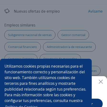
Nuevas ofertas de empleo
Avísame
Empleos similares
Subgerente nacional de ventas
Gestor comercial
Comercial financiero
Administrador/a de restaurante
Comercio Exterior
Director/a de mercadeo
Utilizamos cookies propias necesarias para el
Comercial tienda
Gerente de ventas y atención a clientes
funcionamiento correcto y personalización del
sitio web. También utilizamos cookies de
Promotor/a ejecutivo cuentas pyme
terceros para fines analíticos y mostrarte
publicidad relacionada según tus preferencias.
Buscar es más fácil en la app
Para más información sobre las cookies y
Agente de contact center
Chef
Account manager
configurar tus preferencias, consulta nuestra
CT App
Abrir
Promotor/a de cambaceo
Gerente de local