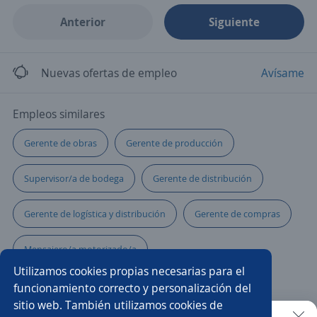
Anterior
Siguiente
Nuevas ofertas de empleo
Avísame
Empleos similares
Gerente de obras
Gerente de producción
Supervisor/a de bodega
Gerente de distribución
Gerente de logística y distribución
Gerente de compras
Mensajero/a motorizado/a
Utilizamos cookies propias necesarias para el
Gerente de logística y compras
Gerente comercial
funcionamiento correcto y personalización del
sitio web. También utilizamos cookies de