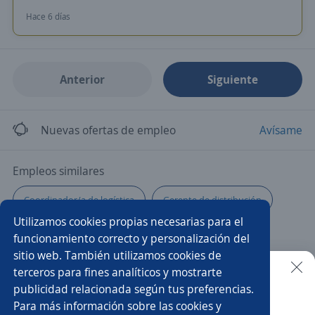
Hace 6 días
Anterior
Siguiente
Nuevas ofertas de empleo
Avísame
Empleos similares
Coordinador/a de logística
Gerente de distribución
Utilizamos cookies propias necesarias para el
Gerente de obras
Auxiliar de almacén
funcionamiento correcto y personalización del
sitio web. También utilizamos cookies de
Supervisor/a de bodega
Chófer
terceros para fines analíticos y mostrarte
publicidad relacionada según tus preferencias.
Buscar es más fácil en la app
Para más información sobre las cookies y
Supervisor/a de almacén
Coordinador/a de almacén