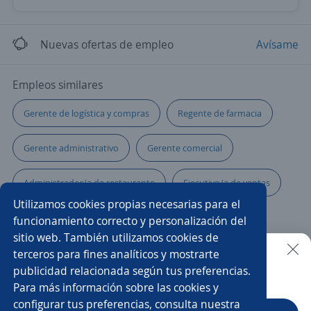
Nuevas ofertas de empleo
Avísame
Empleos similares
Gerente de logística y compras
Regente de farmacia
Gerente administrativo
Gerente comercial
Administrador/a de restaurante
Ejecutivo/a de ventas
Utilizamos cookies propias necesarias para el
Gerente de compras
Gestor/a
funcionamiento correcto y personalización del
sitio web. También utilizamos cookies de
Ejecutivo/a de cuenta
Coordinador/a
terceros para fines analíticos y mostrarte
publicidad relacionada según tus preferencias.
Buscar es más fácil en la app
Para más información sobre las cookies y
Administración
Administrador/a punto de venta
configurar tus preferencias, consulta nuestra