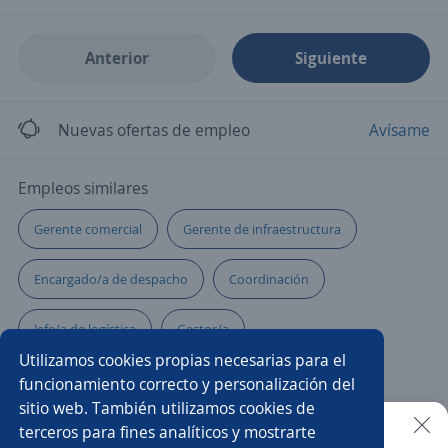
Anterior
Siguiente
Nuevas ofertas de empleo
Avísame
Empleos similares
Gerente comercial
Gerente de infraestructura
Encargado/a de despacho
Coordinación
Jefe/a de logística
Gestor/a
Utilizamos cookies propias necesarias para el
Supervisor/a de producción
Comercial financiero
funcionamiento correcto y personalización del
sitio web. También utilizamos cookies de
Ejecutivo/a de ventas
Supervisor/a de operaciones
terceros para fines analíticos y mostrarte