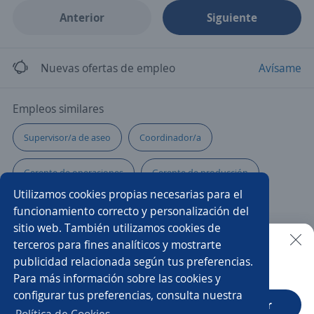
Anterior
Siguiente
Nuevas ofertas de empleo
Avísame
Empleos similares
Supervisor/a de aseo
Coordinador/a
Gerente de operaciones
Gerente de producción
Utilizamos cookies propias necesarias para el
Director/a
Jefe/a
Director/a de operaciones
funcionamiento correcto y personalización del
sitio web. También utilizamos cookies de
Auxiliar de almacén
Supervisor/a de ventas
terceros para fines analíticos y mostrarte
publicidad relacionada según tus preferencias.
Buscar es más fácil en la app
Para más información sobre las cookies y
Telecomunicaciones
Gerente técnico
configurar tus preferencias, consulta nuestra
CT App
Abrir
Administrador/a de restaurante
Coordinador operativo