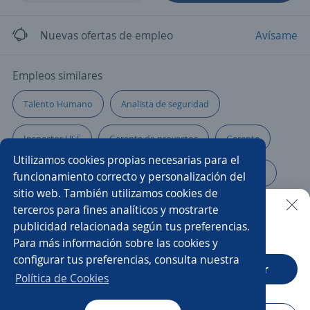
Nuevas ofertas de empleo
Avísame
Empleos similares
Talento Humano
Analista de seguridad
Inspector HSE
Gerente de proyectos
Gerente
Utilizamos cookies propias necesarias para el
Velador/a
Gerente de planta
Gerente de obras
funcionamiento correcto y personalización del
sitio web. También utilizamos cookies de
Jefe/a de guardia
Administración
terceros para fines analíticos y mostrarte
publicidad relacionada según tus preferencias.
Buscar es más fácil en la app
Para más información sobre las cookies y
Gerente de infraestructura
Coordinación
configurar tus preferencias, consulta nuestra
CT App
Abrir
Jefe/a de calidad
Inspector/a
Política de Cookies