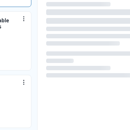
able
s