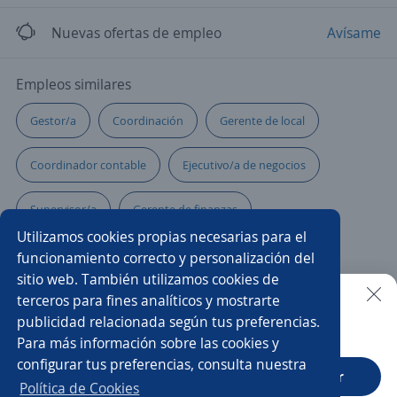
Nuevas ofertas de empleo
Avísame
Empleos similares
Gestor/a
Coordinación
Gerente de local
Coordinador contable
Ejecutivo/a de negocios
Supervisor/a
Gerente de finanzas
Utilizamos cookies propias necesarias para el
Coordinador/a de seguridad
funcionamiento correcto y personalización del
sitio web. También utilizamos cookies de
Asesor/a comercial punto de venta
terceros para fines analíticos y mostrarte
publicidad relacionada según tus preferencias.
Buscar es más fácil en la app
Para más información sobre las cookies y
Gerente de postventa
Ejecutivo/a telefónico
configurar tus preferencias, consulta nuestra
CT App
Abrir
Jefe/a de logística
Gerente de cuentas clave
Política de Cookies