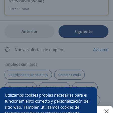
$ 1.750.905,00 (Mensual)
Hace 11 horas
Anterior
Siguiente
Nuevas ofertas de empleo
Avísame
Empleos similares
Coordinadora de sistemas
Gerente tienda
Gerente de local
Administración
Inspector/a
Utilizamos cookies propias necesarias para el
Ejecutivo/a de ventas
Ejecutivo/a
Supervisor/a
funcionamiento correcto y personalización del
sitio web. También utilizamos cookies de
Residente de obra
Administrativo financiero