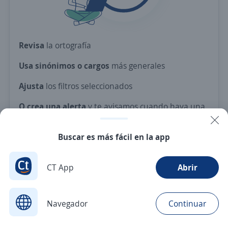
Revisa
la ortografía
Usa sinónimos o cargos
más generales
Ajusta
los filtros seleccionados
O crea una alerta
y te avisamos cuando haya una
vacante con tus criterios
Buscar es más fácil en la app
Nuevas ofertas de empleo
Avísame
CT App
Abrir
Navegador
Continuar
Buscar
Aplicaciones
Avisos
Favoritos
Menú