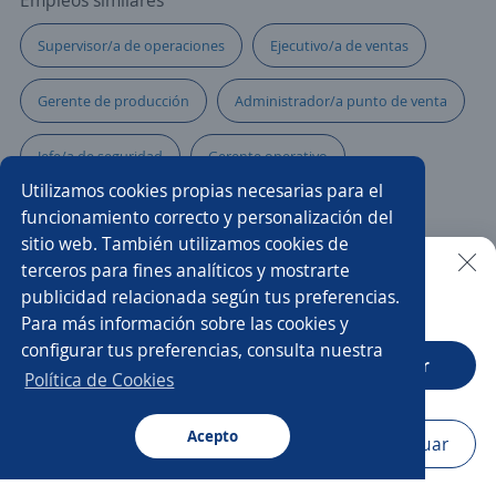
Empleos similares
Supervisor/a de operaciones
Ejecutivo/a de ventas
Gerente de producción
Administrador/a punto de venta
Jefe/a de seguridad
Gerente operativo
Utilizamos cookies propias necesarias para el
Supervisor/a de almacén
Gerente comercial
funcionamiento correcto y personalización del
sitio web. También utilizamos cookies de
Gerente de distribución
Coordinador/a de almacén
terceros para fines analíticos y mostrarte
publicidad relacionada según tus preferencias.
Buscar es más fácil en la app
Para más información sobre las cookies y
Gerente de logística y distribución
Gerente de proyectos
configurar tus preferencias, consulta nuestra
CT App
Abrir
Gerente de mantenimiento
Política de Cookies
Coordinador/a de transporte
Gerente de planta
Acepto
Navegador
Continuar
Buscar
Aplicaciones
Avisos
Favoritos
Menú