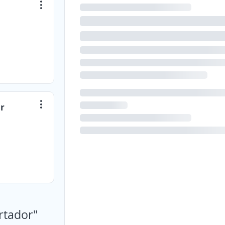
or
ortador"