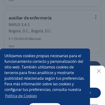
auxiliar de enfermería
BARUS S.A.S
Bogotá, D.C., Bogotá, D.C.
$ 1.750.905,00 (Mensual)
Ayer
Utilizamos cookies propias necesarias para el
funcionamiento correcto y personalización del
sitio web. También utilizamos cookies de
Anterior
Siguiente
terceros para fines analíticos y mostrarte
publicidad relacionada según tus preferencias.
Buscar es más fácil en la app
Para más información sobre las cookies y
Nuevas ofertas de empleo
Avísame
configurar tus preferencias, consulta nuestra
CT App
Abrir
Política de Cookies
Empleos similares