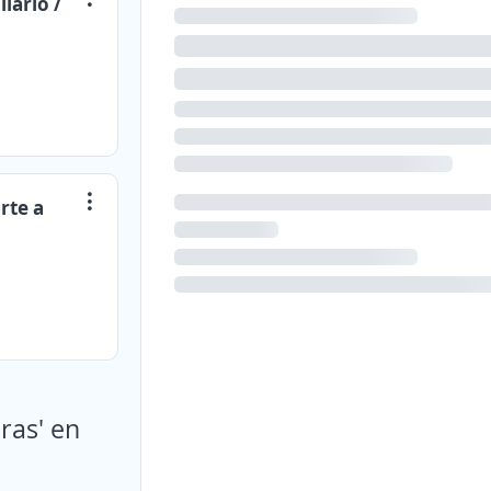
iario /
rte a
ras' en