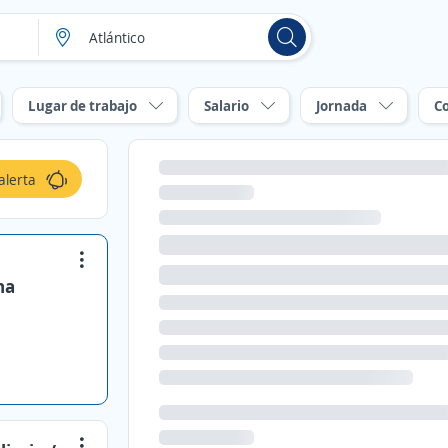
Lugar de trabajo
Salario
Jornada
C
alerta
na