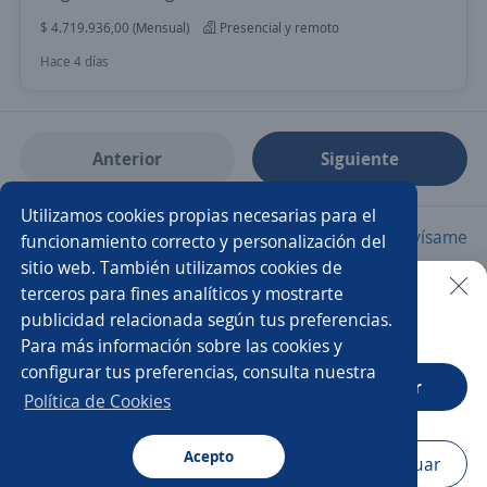
$ 4.719.936,00 (Mensual)
Presencial y remoto
Hace 4 días
Anterior
Siguiente
Utilizamos cookies propias necesarias para el
Nuevas ofertas de empleo
Avísame
funcionamiento correcto y personalización del
sitio web. También utilizamos cookies de
terceros para fines analíticos y mostrarte
Empleos similares
publicidad relacionada según tus preferencias.
Buscar es más fácil en la app
Para más información sobre las cookies y
Ingeniero desarrollo
Desarrollador/a de software
configurar tus preferencias, consulta nuestra
CT App
Abrir
Desarrollador freelance
Analista programador
Política de Cookies
Programador júnior
Desarrollador/a
Acepto
Navegador
Continuar