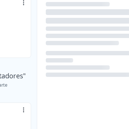
itadores"
arte