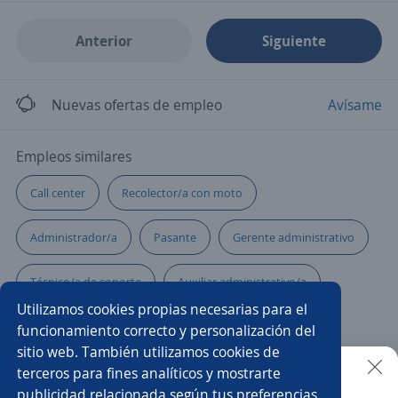
Anterior
Siguiente
Nuevas ofertas de empleo
Avísame
Empleos similares
Call center
Recolector/a con moto
Administrador/a
Pasante
Gerente administrativo
Técnico/a de soporte
Auxiliar administrativo/a
Utilizamos cookies propias necesarias para el
Administrativo operaciones
funcionamiento correcto y personalización del
sitio web. También utilizamos cookies de
Practicante ingenierías industrial
Empacador/a
terceros para fines analíticos y mostrarte
publicidad relacionada según tus preferencias.
Buscar es más fácil en la app