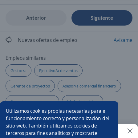
Anterior
Siguiente
Nuevas ofertas de empleo
Avísame
Empleos similares
Gestor/a
Ejecutivo/a de ventas
Gerente de proyectos
Asesor/a comercial financiero
Gerente de operaciones
Jefe/a de logística
Utilizamos cookies propias necesarias para el
Administración
Asesor/a comercial freelance
funcionamiento correcto y personalización del
sitio web. También utilizamos cookies de
Ejecutivo cobranza
Administrador/a de restaurante
terceros para fines analíticos y mostrarte