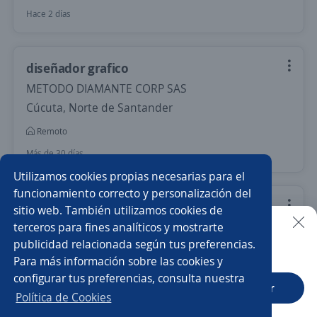
Hace 2 días
diseñador grafico
METODO DIAMANTE CORP SAS
Cúcuta, Norte de Santander
Remoto
Más de 30 días
Utilizamos cookies propias necesarias para el
funcionamiento correcto y personalización del
motion Grapher
sitio web. También utilizamos cookies de
terceros para fines analíticos y mostrarte
4,4
BOOKS AND BOOKS LTDA
publicidad relacionada según tus preferencias.
Buscar es más fácil en la app
Bogotá, D.C., Bogotá, D.C.
Para más información sobre las cookies y
$ 2.562.000,00 (Mensual)
Remoto
configurar tus preferencias, consulta nuestra
CT App
Abrir
Más de 30 días
Política de Cookies