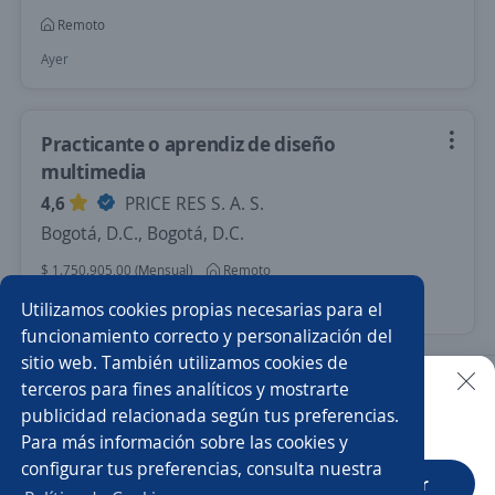
Remoto
Ayer
Practicante o aprendiz de diseño
multimedia
4,6
PRICE RES S. A. S.
Bogotá, D.C., Bogotá, D.C.
$ 1.750.905,00 (Mensual)
Remoto
Hace 4 días
Utilizamos cookies propias necesarias para el
funcionamiento correcto y personalización del
sitio web. También utilizamos cookies de
Nuevas ofertas de empleo
Avísame
terceros para fines analíticos y mostrarte
publicidad relacionada según tus preferencias.
Buscar es más fácil en la app
Para más información sobre las cookies y
Empleos similares
configurar tus preferencias, consulta nuestra
CT App
Abrir