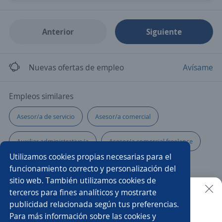
Anterior
Siguiente
Nuevas ofertas de empleo
Avísame
Empleos similares
Asesor/a de servicio
Asesor/a comercial
Auxiliar administrativo/a
Asesor/a comercial freelance
Utilizamos cookies propias necesarias para el
Mensajero/a motorizado/a
Operador/a
funcionamiento correcto y personalización del
sitio web. También utilizamos cookies de
Técnico/a mecánico
Representante comercial
terceros para fines analíticos y mostrarte
publicidad relacionada según tus preferencias.
Buscar es más fácil en la app
Para más información sobre las cookies y
Cobrador mensajero
Gerente tienda