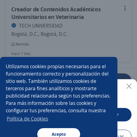
Creador de Contenidos Académicos
Universitarios en Veterinaria
TECH UNIVERSIDAD
Bogotá, D.C., Bogotá, D.C.
Remoto
Hace 7 días
Utilizamos cookies propias necesarias para el
funcionamiento correcto y personalización del
sitio web. También utilizamos cookies de
Anterior
Siguiente
terceros para fines analíticos y mostrarte
publicidad relacionada según tus preferencias.
Buscar es más fácil en la app
Para más información sobre las cookies y
Nuevas ofertas de empleo
Avísame
configurar tus preferencias, consulta nuestra
CT App
Abrir
Política de Cookies
Empleos similares
Docente
Profesor/a de inglés
Acepto
Navegador
Continuar