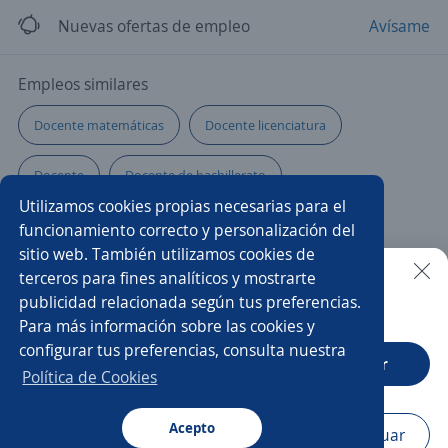
Nuevas ofertas de empleo
Avísame
Empleos similares
Docente matemáticas
Docente licenciatura
Docente
Docente de bachillerato
Utilizamos cookies propias necesarias para el
Profesor/a de inglés
Ejecutivo/a comercial
funcionamiento correcto y personalización del
sitio web. También utilizamos cookies de
Formador/a
Docente de ciencias
terceros para fines analíticos y mostrarte
publicidad relacionada según tus preferencias.
Buscar es más fácil en la app
Para más información sobre las cookies y
Asesor/a comercial
Docente en ciencias sociales
configurar tus preferencias, consulta nuestra
CT App
Abrir
Maestro/a de cocina
Bachiller
Docente virtual
Política de Cookies
Entrenador/a
Bachilleres
Acepto
Navegador
Continuar