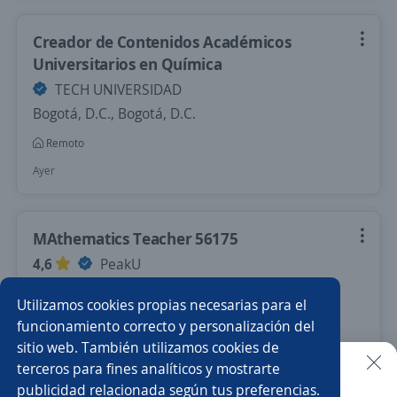
Creador de Contenidos Académicos
Universitarios en Química
TECH UNIVERSIDAD
Bogotá, D.C., Bogotá, D.C.
Remoto
Ayer
MAthematics Teacher 56175
4,6
PeakU
Bogotá, D.C., Bogotá, D.C.
Utilizamos cookies propias necesarias para el
Remoto
funcionamiento correcto y personalización del
sitio web. También utilizamos cookies de
Hace 2 días
terceros para fines analíticos y mostrarte
publicidad relacionada según tus preferencias.
Buscar es más fácil en la app