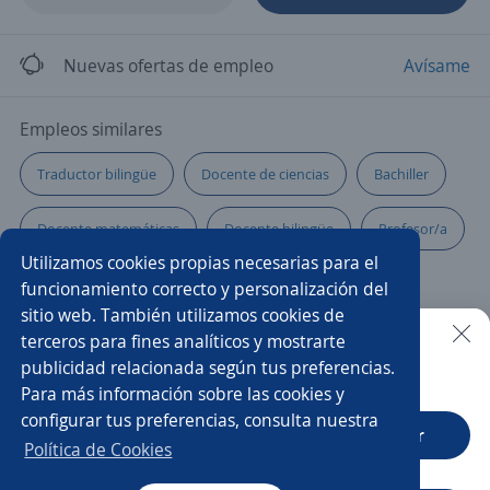
Nuevas ofertas de empleo
Avísame
Empleos similares
Traductor bilingüe
Docente de ciencias
Bachiller
Docente matemáticas
Docente bilingüe
Profesor/a
Utilizamos cookies propias necesarias para el
Docente virtual
Orientador/a de sala
funcionamiento correcto y personalización del
sitio web. También utilizamos cookies de
Docente de matemáticas y física
terceros para fines analíticos y mostrarte
publicidad relacionada según tus preferencias.
Buscar es más fácil en la app
Para más información sobre las cookies y
Docente en ciencias sociales
Bachilleres
configurar tus preferencias, consulta nuestra
CT App
Abrir
Docente licenciatura
Docente de bachillerato
Política de Cookies