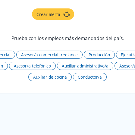
Crear alerta
Prueba con los empleos más demandados del país.
rcial
Asesor/a comercial freelance
Producción
Ejecuti
én
Asesor/a telefónico
Auxiliar administrativo/a
Asesor/a
Auxiliar de cocina
Conductor/a