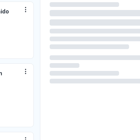
nido
n