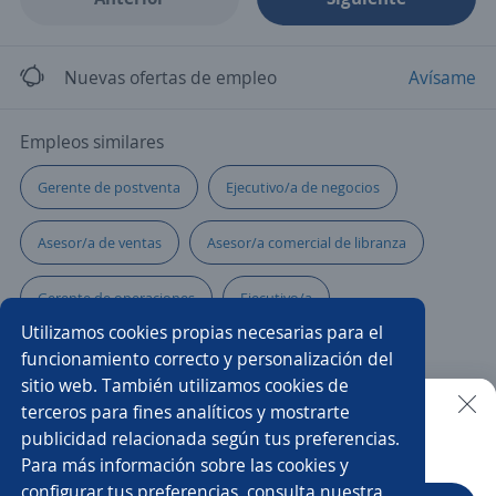
Nuevas ofertas de empleo
Avísame
Empleos similares
Gerente de postventa
Ejecutivo/a de negocios
Asesor/a de ventas
Asesor/a comercial de libranza
Gerente de operaciones
Ejecutivo/a
Utilizamos cookies propias necesarias para el
Administrador ventas
Gerente administrativo
funcionamiento correcto y personalización del
sitio web. También utilizamos cookies de
Analista de datos
Director/a de mercadeo
terceros para fines analíticos y mostrarte
publicidad relacionada según tus preferencias.
Buscar es más fácil en la app
Para más información sobre las cookies y
Jefe/a de recepción
Asesor/a comercial financiero
configurar tus preferencias, consulta nuestra