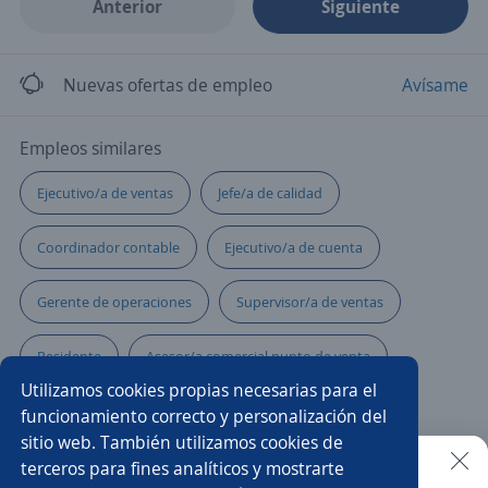
Anterior
Siguiente
Nuevas ofertas de empleo
Avísame
Empleos similares
Ejecutivo/a de ventas
Jefe/a de calidad
Coordinador contable
Ejecutivo/a de cuenta
Gerente de operaciones
Supervisor/a de ventas
Residente
Asesor/a comercial punto de venta
Utilizamos cookies propias necesarias para el
Coordinador/a de transporte
funcionamiento correcto y personalización del
sitio web. También utilizamos cookies de
Supervisor/a de mantenimiento
terceros para fines analíticos y mostrarte