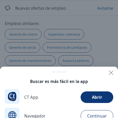
Nuevas ofertas de empleo
Avísame
Empleos similares
Gerente de costos
Supervisor cobranza
Gerente de obras
Promotor/a de cambaceo
Gerente de mantenimiento
Asesor/a externo
Agentes de cobranza
Gerente de finanzas
Buscar es más fácil en la app
Facturación
Gerente de impuestos
Chef
CT App
Abrir
Administrativo comercial
Gestor/a
Coordinador/a de cartera
Gestor/a comercial
Navegador
Continuar