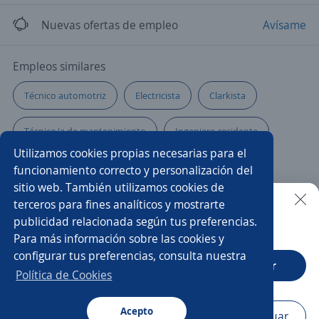
Nuevas ofertas de empleo
Avísame
Empleos similares
Técnico automotriz
Electricista
Clarkista
Técnico/a de mantenimiento
Ingeniero residente
Utilizamos cookies propias necesarias para el
Eléctrico/a
Técnico/a eléctrico/a
funcionamiento correcto y personalización del
sitio web. También utilizamos cookies de
Ingeniero electricista
Electricista de mantenimiento
terceros para fines analíticos y mostrarte
publicidad relacionada según tus preferencias.
Buscar es más fácil en la app
Para más información sobre las cookies y
Automotriz
Supervisor/a eléctrico
configurar tus preferencias, consulta nuestra
CT App
Abrir
Electromecánico/a
Oficial eléctrico
Política de Cookies
Asesor/a comercial freelance
Electricista industrial
Acepto
Navegador
Continuar