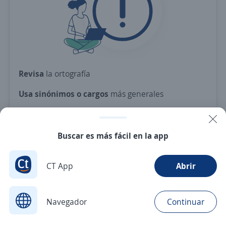
Revisa
la ortografía
Usa sinónimos o cargos
más generales
Ajusta
los filtros seleccionados
O crea una alerta
y te avisamos cuando haya una
Buscar es más fácil en la app
vacante con tus criterios
CT App
Abrir
Nuevas ofertas de empleo
Avísame
Navegador
Continuar
Buscar
Aplicaciones
Avisos
Favoritos
Menú