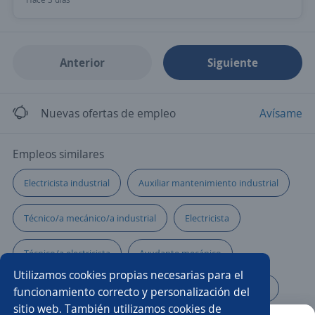
Anterior
Siguiente
Nuevas ofertas de empleo
Avísame
Empleos similares
Electricista industrial
Auxiliar mantenimiento industrial
Técnico/a mecánico/a industrial
Electricista
Técnico/a electricista
Ayudante mecánico
Utilizamos cookies propias necesarias para el
Planificador/a de mantenimiento
Electromecánico/a
funcionamiento correcto y personalización del
sitio web. También utilizamos cookies de