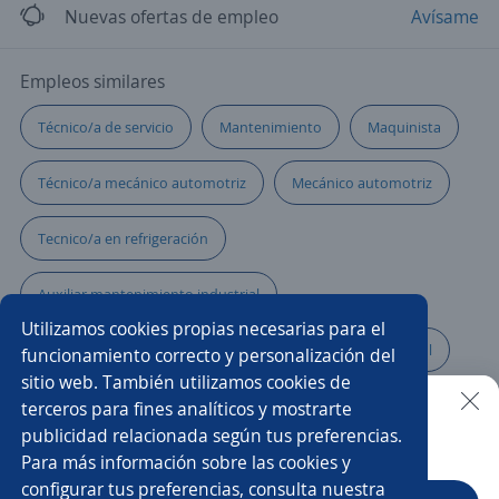
Nuevas ofertas de empleo
Avísame
Empleos similares
Técnico/a de servicio
Mantenimiento
Maquinista
Técnico/a mecánico automotriz
Mecánico automotriz
Tecnico/a en refrigeración
Auxiliar mantenimiento industrial
Utilizamos cookies propias necesarias para el
Planificador/a de mantenimiento
Ingeniero comercial
funcionamiento correcto y personalización del
sitio web. También utilizamos cookies de
Técnico/a electromecánico
terceros para fines analíticos y mostrarte
publicidad relacionada según tus preferencias.
Buscar es más fácil en la app
Para más información sobre las cookies y
Mecánico/a de mantenimiento
configurar tus preferencias, consulta nuestra