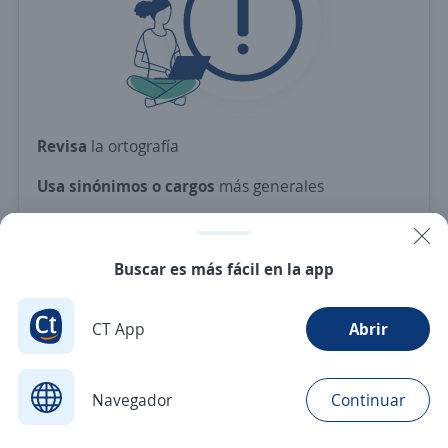
Revisa
la ortografía
Usa sinónimos o cargos
más generales
Ajusta
los filtros seleccionados
O crea una alerta
y te avisamos cuando haya una
Buscar es más fácil en la app
vacante con tus criterios
CT App
Abrir
Nuevas ofertas de empleo
Avísame
Navegador
Continuar
Buscar
Aplicaciones
Avisos
Favoritos
Menú