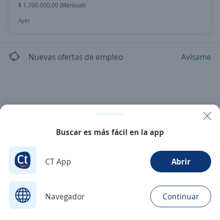
$ 1.700.000,00 (Mensual)
Ayer
Nuevas ofertas de empleo
Avísame
Buscar es más fácil en la app
CT App
Abrir
Navegador
Continuar
Buscar
Aplicaciones
Avisos
Favoritos
Menú