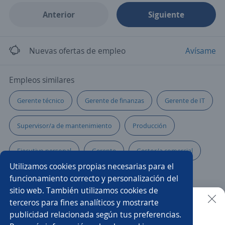
Anterior
Siguiente
Nuevas ofertas de empleo
Avísame
Empleos similares
Gerente técnico
Gerente de finanzas
Gerente de IT
Supervisor/a de mantenimiento
Producción
Ejecutivo personal
Gerente
Gestor/a comercial
Utilizamos cookies propias necesarias para el
Gerente de ventas y atención a clientes
funcionamiento correcto y personalización del
sitio web. También utilizamos cookies de
Regente de farmacia
Community manager
terceros para fines analíticos y mostrarte
publicidad relacionada según tus preferencias.
Buscar es más fácil en la app