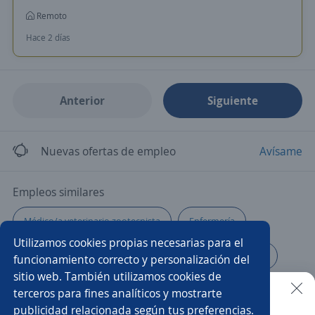
Remoto
Hace 2 días
Anterior
Siguiente
Nuevas ofertas de empleo
Avísame
Empleos similares
Médico/a veterinario zootecnista
Enfermería
Utilizamos cookies propias necesarias para el
Auxiliar de cobranza
Especialista
Enfermero/a
funcionamiento correcto y personalización del
sitio web. También utilizamos cookies de
Paramédico/a
Asesor/a comercial freelance
terceros para fines analíticos y mostrarte
publicidad relacionada según tus preferencias.
Buscar es más fácil en la app