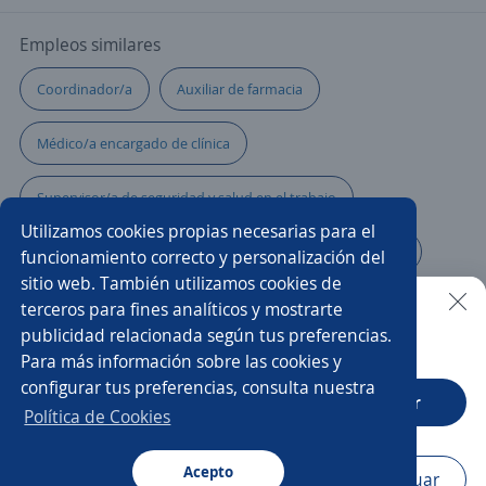
Empleos similares
Coordinador/a
Auxiliar de farmacia
Médico/a encargado de clínica
Supervisor/a de seguridad y salud en el trabajo
Utilizamos cookies propias necesarias para el
Auxiliar de enfermería
Coordinador/a de seguridad
funcionamiento correcto y personalización del
sitio web. También utilizamos cookies de
Enfermería
Supervisor/a ssoma
terceros para fines analíticos y mostrarte
publicidad relacionada según tus preferencias.
Buscar es más fácil en la app
Para más información sobre las cookies y
Ejecutivo/a comercial
Enfermero/a
Enfermero jefe
configurar tus preferencias, consulta nuestra
CT App
Abrir
Regente de farmacia
Gerente administrativo
Política de Cookies
Farmacia
Acepto
Navegador
Continuar