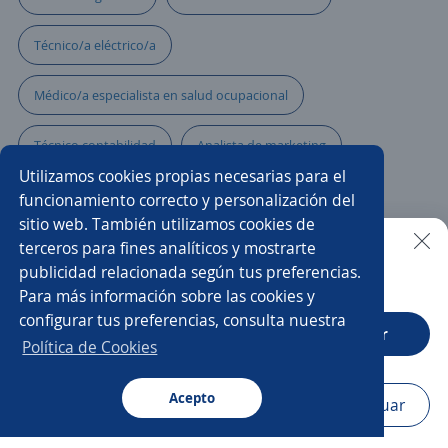
Técnico/a eléctrico/a
Médico/a especialista en salud ocupacional
Técnico contabilidad
Analista de marketing
Utilizamos cookies propias necesarias para el
Técnico sistemas
Auxiliar de cocina
funcionamiento correcto y personalización del
sitio web. También utilizamos cookies de
Auxiliar en el área de informática
Técnico/a instalador
terceros para fines analíticos y mostrarte
publicidad relacionada según tus preferencias.
Buscar es más fácil en la app
Para más información sobre las cookies y
Especialista de nóminas
Técnico calidad
configurar tus preferencias, consulta nuestra
CT App
Abrir
Soporte técnico
Asesor/a de ventas
Política de Cookies
Promotor/a de cambaceo
Acepto
Navegador
Continuar
Buscar
Aplicaciones
Avisos
Favoritos
Menú