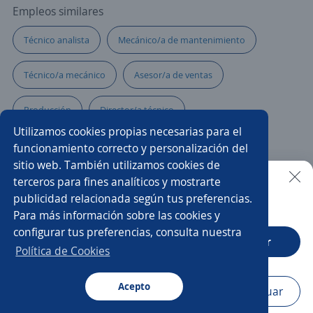
Empleos similares
Técnico analista
Mecánico/a de mantenimiento
Técnico/a mecánico
Asesor/a de ventas
Producción
Director/a técnico
Utilizamos cookies propias necesarias para el
Especialista en ventas
Técnico administrativo
funcionamiento correcto y personalización del
sitio web. También utilizamos cookies de
Fisioterapeuta
Técnico/a electromecánico
terceros para fines analíticos y mostrarte
publicidad relacionada según tus preferencias.
Buscar es más fácil en la app
Para más información sobre las cookies y
Auxiliar de cocina
Auxiliar de farmacia
configurar tus preferencias, consulta nuestra
CT App
Abrir
Pasante administrativo
Técnico/a de soporte
Política de Cookies
Asesor/a tecnología
Acepto
Navegador
Continuar