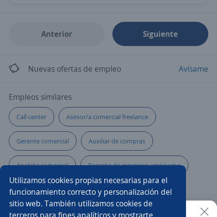
Anterior
Siguiente
Nuevas ofertas de empleo
Avísame
Empleos similares
Call center
Asesor/a comercial freelance
Gerente comercial
Auxiliar de compras
Analista comercial
Pasante de ingeniero agrónomo
Utilizamos cookies propias necesarias para el
Practicante
Coordinador/a de operaciones
funcionamiento correcto y personalización del
sitio web. También utilizamos cookies de
Practicante de ingeniería
Analista financiero
terceros para fines analíticos y mostrarte