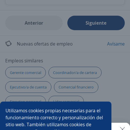
Anterior
Siguiente
Nuevas ofertas de empleo
Avísame
Empleos similares
Gerente comercial
Coordinador/a de cartera
Ejecutivo/a de cuenta
Comercial financiero
Ejecutivo personal
Líder comercial
Utilizamos cookies propias necesarias para el
Vendedor/a punto de venta
Gestor/a
funcionamiento correcto y personalización del
sitio web. También utilizamos cookies de