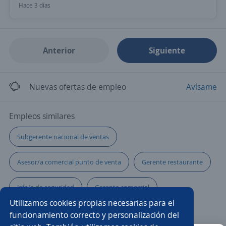
Hace 3 días
Anterior
Siguiente
Nuevas ofertas de empleo
Avísame
Empleos similares
Subgerente nacional de ventas
Asesor/a comercial punto de venta
Gerente restaurante
Jefe/a de seguridad
Gerente comercial
Utilizamos cookies propias necesarias para el
Supervisor/a de ventas
Gerente en contabilidad
funcionamiento correcto y personalización del