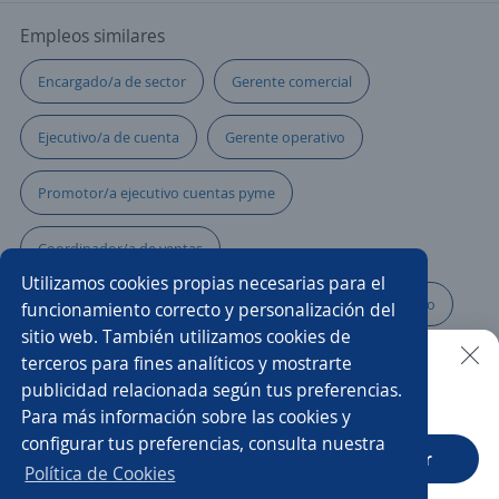
Empleos similares
Encargado/a de sector
Gerente comercial
Ejecutivo/a de cuenta
Gerente operativo
Promotor/a ejecutivo cuentas pyme
Coordinador/a de ventas
Utilizamos cookies propias necesarias para el
Administrador/a de restaurante
Ejecutivo/a telefónico
funcionamiento correcto y personalización del
sitio web. También utilizamos cookies de
Ejecutivo personal
Gerente de mantenimiento
terceros para fines analíticos y mostrarte
publicidad relacionada según tus preferencias.
Buscar es más fácil en la app
Para más información sobre las cookies y
Responsable de crédito y cobranza
Gestor/a
configurar tus preferencias, consulta nuestra
CT App
Abrir
Ejecutivo/a comercial
Director/a de operaciones
Política de Cookies