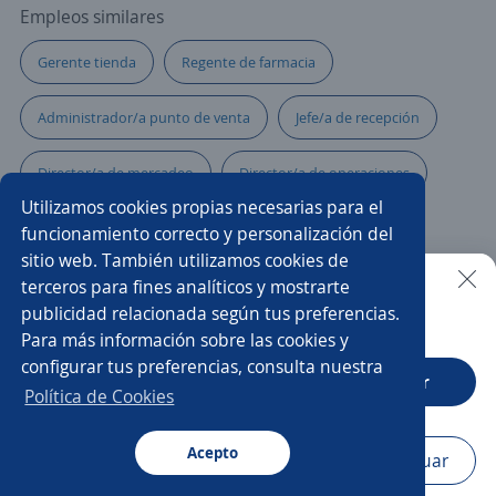
Empleos similares
Gerente tienda
Regente de farmacia
Administrador/a punto de venta
Jefe/a de recepción
Director/a de mercadeo
Director/a de operaciones
Utilizamos cookies propias necesarias para el
Ejecutivo/a telefónico
Comercial tienda
funcionamiento correcto y personalización del
sitio web. También utilizamos cookies de
Community manager
Gerente
terceros para fines analíticos y mostrarte
publicidad relacionada según tus preferencias.
Buscar es más fácil en la app
Para más información sobre las cookies y
Gerente de ventas comercial
Mercaderista de ruta
configurar tus preferencias, consulta nuestra
CT App
Abrir
Gerente de proyectos
Director/a
Política de Cookies
Comercial financiero
Acepto
Navegador
Continuar