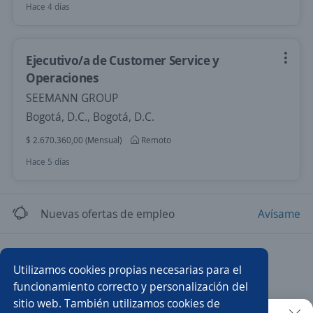
Hace 4 días
Ejecutivo/a de Customer Service y
Operaciones
SEEMANN GROUP
Bogotá, D.C., Bogotá, D.C.
$ 2.670.360,00 (Mensual)
Remoto
Hace 5 días
Nuevas ofertas de empleo
Avísame
Empleos similares
Utilizamos cookies propias necesarias para el
Coordinador/a de cartera
Ejecutivo/a comercial
funcionamiento correcto y personalización del
sitio web. También utilizamos cookies de